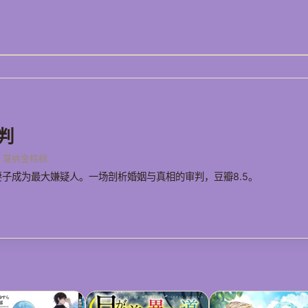
判
 · 戛纳金棕榈
子成为最大嫌疑人。一场剖析婚姻与真相的审判，豆瓣8.5。