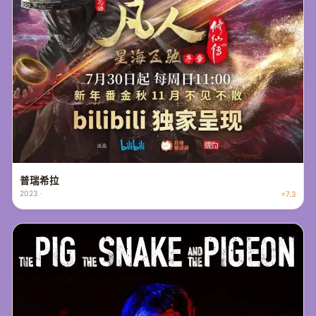
普瑞希拉
2023 ·
⭐7.3