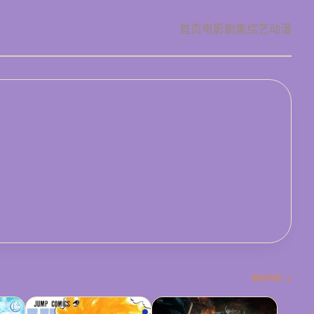
首页
电影
剧集
综艺
动漫
滑动浏览 →