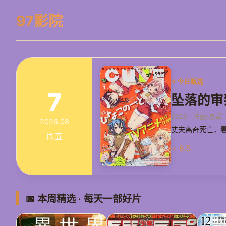
97影院
⭐ 今日甄选
7
坠落的审
2023 · 法庭/悬疑
2026.08
丈夫离奇死亡，妻
周五
⭐ 8.5
📅 本周精选 · 每天一部好片