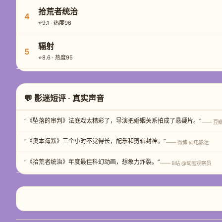
拾荒者统治
4
⭐9.1 · 热度96
辐射
5
⭐8.6 · 热度95
💬 影迷短评 · 真实声音
“《坠落的审判》法庭戏太精彩了，导演把婚姻关系拍成了悬疑片。”
—— 豆
“《奥本海默》三个小时不觉得长，配乐和剪辑封神。”
—— 微博 @电影迷
“《拾荒者统治》年度最佳科幻动画，想象力炸裂。”
—— B站 @动画观察员