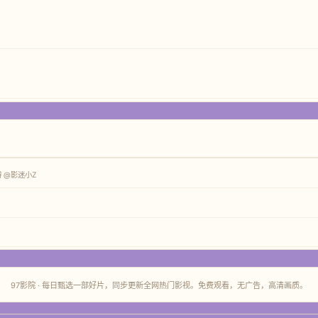
瓣 @影迷小Z
97影院 · 每日甄选一部好片，同步更新全网热门影视。免费观看，无广告，高清画质。