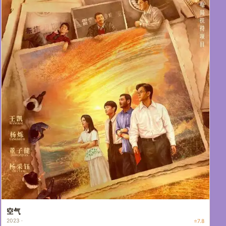
空气
2023 ·
⭐7.8