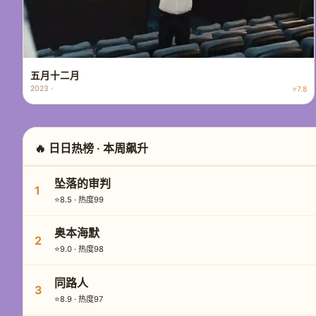
五月十二月
2023 ·
⭐7.8
🔥 日日热榜 · 本周飙升
坠落的审判
1
⭐8.5 · 热度99
奥本海默
2
⭐9.0 · 热度98
同路人
3
⭐8.9 · 热度97