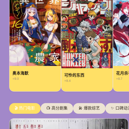
奥本海默
花月杀
可怜的东西
⭐9.0
⭐8.7
⭐8.4
🎬 热门电影
📺 高分剧集
🎤 爆款综艺
✨ 口碑动