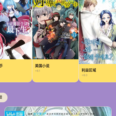
手
美国小说
利益区域
⭐8.1
⭐8.0
漫