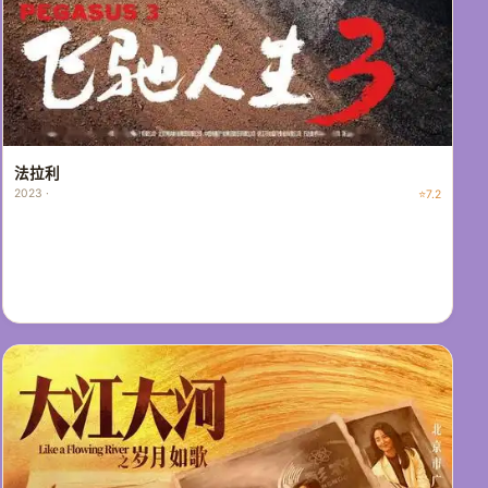
法拉利
2023 ·
⭐7.2