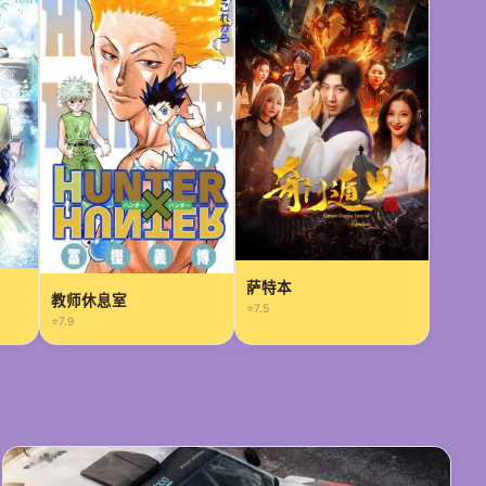
萨特本
教师休息室
⭐7.5
⭐7.9